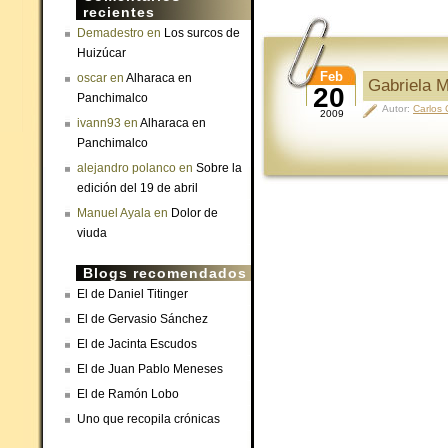
recientes
Demadestro
en
Los surcos de
Huizúcar
Feb
oscar
en
Alharaca en
Gabriela Mi
20
Panchimalco
Autor:
Carlos
2009
ivann93
en
Alharaca en
Panchimalco
alejandro polanco
en
Sobre la
edición del 19 de abril
Manuel Ayala
en
Dolor de
viuda
Blogs recomendados
El de Daniel Titinger
El de Gervasio Sánchez
El de Jacinta Escudos
El de Juan Pablo Meneses
El de Ramón Lobo
Uno que recopila crónicas