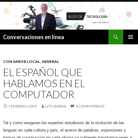
Buscar
Conversaciones en línea
SALTAR
MENÚ
AL
PRINCI
CONTENIDO
CON SABOR LOCAL
,
GENERAL
EL ESPAÑOL QUE
HABLAMOS EN EL
COMPUTADOR
1 FEBRERO 2009
LITO IBARRA
4 COMENTARIOS
Tal y como aseguran los expertos estudiosos de la evolución de las
lenguas en cada cultura y país, el acervo de palabras, expresiones y
formas de construcción en cada idioma va sufriendo transformaciones a