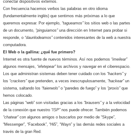
conectar dispositivos externos.
Con frecuencia hacemos verbos las palabras en otro idioma
(fundamentalmente inglés) que sentimos más próximas a lo que
queremos expresar. Por ejemplo,
“tagueamos”
los sitios web o las partes
de un documento,
“pinguiamos”
una dirección en Internet para probar si
responde, o
“daunlodeamos”
contenidos interesantes de la web a nuestra
computadora.
El Web o la gallina: ¿qué fue primero?
Internet es otra fuente de nuevos términos. Así nos podemos
“imeilear”
algunos mensajes,
“efetepear”
los archivos y navegar en el ciberespacio.
Los que administran sistemas deben tener cuidado con
los
“hackers”
y
los
“crackers”
que pretenden, a veces inescrupulosamente,
“hackear”
un
sistema, saltando los
“faierwols”
o “paredes de fuego” y los
“proxis”
que
hemos colocado.
Las páginas “web” son visitadas gracias a los
“brausers”
y a la velocidad
de la conexión que nuestro
“ISP”
nos puede ofrecer. También podemos
“chatear”
con algunos amigos o buscarlos por medio de “Skype”,
“Messenger”, “Facebook”, “Hi5”, “Wayn” y las demás redes sociales a
través de la gran Red.