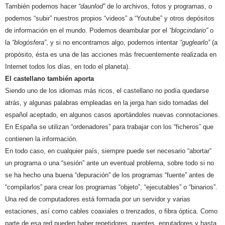
También podemos hacer
“daunlod”
de lo archivos, fotos y programas, o
podemos “subir” nuestros propios “videos” a “Youtube” y otros depósitos
de información en el mundo. Podemos deambular por el
“blogcindario”
o
la
“blogósfera”
, y si no encontramos algo, podemos intentar
“guglearlo”
(a
propósito, ésta es una de las acciones más frecuentemente realizada en
Internet todos los días, en todo el planeta).
El castellano también aporta
Siendo uno de los idiomas más ricos, el castellano no podía quedarse
atrás, y algunas palabras empleadas en la jerga han sido tomadas del
español aceptado, en algunos casos aportándoles nuevas connotaciones.
En España se utilizan “ordenadores” para trabajar con los “ficheros” que
contienen la información.
En todo caso, en cualquier país, siempre puede ser necesario “abortar”
un programa o una “sesión” ante un eventual problema, sobre todo si no
se ha hecho una buena “depuración” de los programas “fuente” antes de
“compilarlos” para crear los programas “objeto”, “ejecutables” o “binarios”.
Una red de computadores está formada por un servidor y varias
estaciones, así como cables coaxiales o trenzados, o fibra óptica. Como
parte de esa red pueden haber repetidores, puentes, enrutadores y hasta