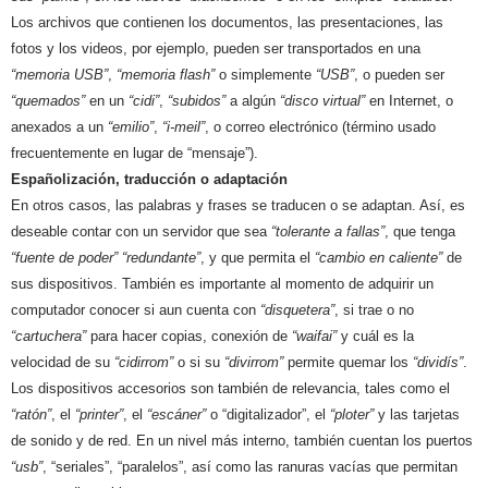
Los archivos que contienen los documentos, las presentaciones, las
fotos y los videos, por ejemplo, pueden ser transportados en una
“memoria USB”
,
“memoria flash”
o simplemente
“USB”
, o pueden ser
“quemados”
en un
“cidi”
,
“subidos”
a algún
“disco virtual”
en Internet, o
anexados a un
“emilio”
,
“i-meil”
, o correo electrónico (término usado
frecuentemente en lugar de “mensaje”).
Españolización, traducción o adaptación
En otros casos, las palabras y frases se traducen o se adaptan. Así, es
deseable contar con un servidor que sea
“tolerante a fallas”
, que tenga
“fuente de poder”
“redundante”
, y que permita el
“cambio en caliente”
de
sus dispositivos. También es importante al momento de adquirir un
computador conocer si aun cuenta con
“disquetera”
, si trae o no
“cartuchera”
para hacer copias, conexión de
“waifai”
y cuál es la
velocidad de su
“cidirrom”
o si su
“divirrom”
permite quemar los
“dividís”
.
Los dispositivos accesorios son también de relevancia, tales como el
“ratón”
, el
“printer”
, el
“escáner”
o “digitalizador”, el
“ploter”
y las tarjetas
de sonido y de red. En un nivel más interno, también cuentan los puertos
“usb”
, “seriales”, “paralelos”, así como las ranuras vacías que permitan