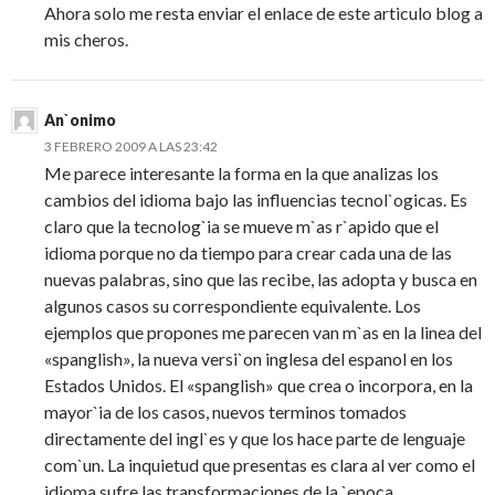
Ahora solo me resta enviar el enlace de este articulo blog a
mis cheros.
An`onimo
3 FEBRERO 2009 A LAS 23:42
Me parece interesante la forma en la que analizas los
cambios del idioma bajo las influencias tecnol`ogicas. Es
claro que la tecnolog`ia se mueve m`as r`apido que el
idioma porque no da tiempo para crear cada una de las
nuevas palabras, sino que las recibe, las adopta y busca en
algunos casos su correspondiente equivalente. Los
ejemplos que propones me parecen van m`as en la linea del
«spanglish», la nueva versi`on inglesa del espanol en los
Estados Unidos. El «spanglish» que crea o incorpora, en la
mayor`ia de los casos, nuevos terminos tomados
directamente del ingl`es y que los hace parte de lenguaje
com`un. La inquietud que presentas es clara al ver como el
idioma sufre las transformaciones de la `epoca.