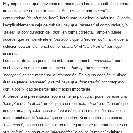
Hay expresiones que provienen de frases para las que es difícil encontrar
un equivalente en nuestro idioma. Así, es necesario
“butear”
la
computadora (del término “boot”, bota) para inicializar la máquina. Cuando
inexplicablemente deja de trabajar, hay que
“resetear”
el computador, y/o
“setear”
la configuración del
“bios”
en forma correcta. También puede
suceder que se nos olvide el
“paswuor”
, que lo
“tecleemos”
mal, o que la
solución sea tan elemental como
“pusharle”
el
“suitch on-of”
para que
encienda.
Las bases de datos pueden no estar correctamente
“indexadas”
, por lo
cual tal vez sea necesario recuperar el
“bac-ap”
más reciente o
“bacapear”
en ese momento la información. En alguna ocasión, el disco
duro se puede
“envirular”
, y quizá haya que
“formatearlo”
por completo,
con la posibilidad de perder información importante.
Al ofrecer una presentación sobre un tema particular, podemos usar una
“laptop”
o una
“notbuk”
, en conjunto con un
“data show”
o un “cañón” que
nos permita proyectar nuestros
“eslaids”
con alta resolución, usando la
mayor cantidad de
“pixeles”
que se puedan. Si no se entregan copias
“printeadas”
, algunos de los asistentes seguramente tomarán apuntes en
sus
“palms”
, en los nuevos
“blackberries”
o en los “simples” celulares.