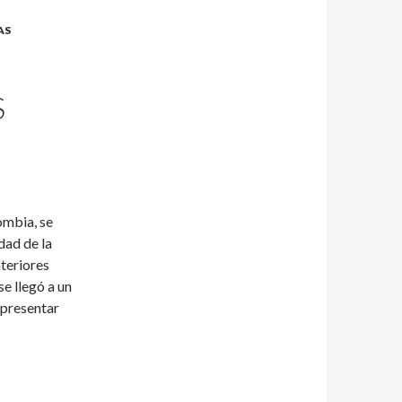
AS
S
ombia, se
dad de la
teriores
e llegó a un
 presentar