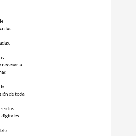
de
en los
adas,
os
n necesaria
nas
 la
sión de toda
 en los
digitales.
ible