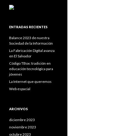
ENTRADAS RECIENTES
Balance 2023 de nuestra
Sociedad de la Información
La Fabricación Digital avanza
en El Salvador
Código TBox: tradición en
educación tecnológica para
jóvenes
La Internet que queremos
Web espacial
ARCHIVOS
diciembre 2023
noviembre 2023
octubre 2023