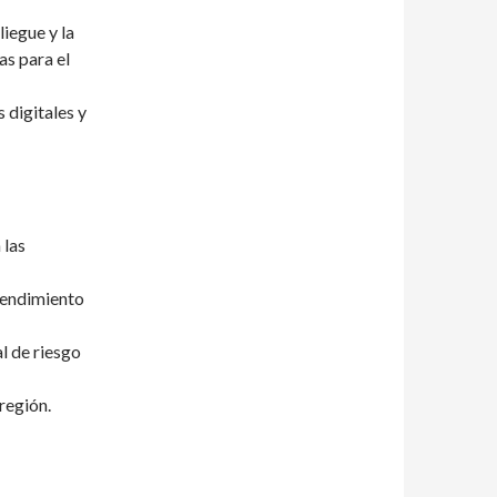
liegue y la
as para el
 digitales y
 las
rendimiento
l de riesgo
región.