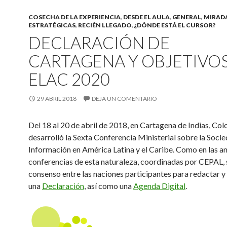
COSECHA DE LA EXPERIENCIA
,
DESDE EL AULA
,
GENERAL
,
MIRAD
ESTRATÉGICAS
,
RECIÉN LLEGADO
,
¿DÓNDE ESTÁ EL CURSOR?
DECLARACIÓN DE
CARTAGENA Y OBJETIVO
ELAC 2020
29 ABRIL 2018
DEJA UN COMENTARIO
Del 18 al 20 de abril de 2018, en Cartagena de Indias, Col
desarrolló la Sexta Conferencia Ministerial sobre la Socie
Información en América Latina y el Caribe. Como en las an
conferencias de esta naturaleza, coordinadas por CEPAL, s
consenso entre las naciones participantes para redactar y
una
Declaración
, así como una
Agenda Digital
.