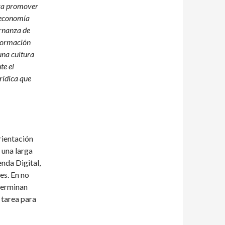
para promover
a economía
ernanza de
nformación
una cultura
te el
rídica que
rientación
 una larga
nda Digital,
es. En no
terminan
 tarea para