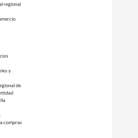
l regional
comercio
cios
bles y
egional de
entidad
lla
.
ara compras