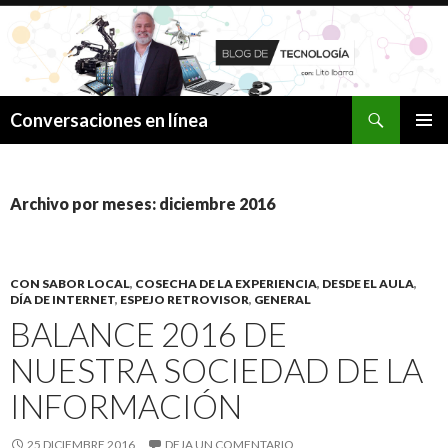
Buscar
Conversaciones en línea
SALTAR
MENÚ
AL
PRINCI
CONTENIDO
Archivo por meses: diciembre 2016
CON SABOR LOCAL
,
COSECHA DE LA EXPERIENCIA
,
DESDE EL AULA
,
DÍA DE INTERNET
,
ESPEJO RETROVISOR
,
GENERAL
BALANCE 2016 DE
NUESTRA SOCIEDAD DE LA
INFORMACIÓN
25 DICIEMBRE 2016
DEJA UN COMENTARIO