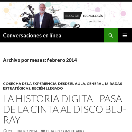
Buscar
Conversaciones en línea
SALTAR
MENÚ
AL
PRINCI
CONTENIDO
Archivo por meses: febrero 2014
COSECHA DE LA EXPERIENCIA
,
DESDE EL AULA
,
GENERAL
,
MIRADAS
ESTRATÉGICAS
,
RECIÉN LLEGADO
LA HISTORIA DIGITAL PASA
DE LA CINTA AL DISCO BLU-
RAY
23 FEBRERO 2014
DEJA UN COMENTARIO