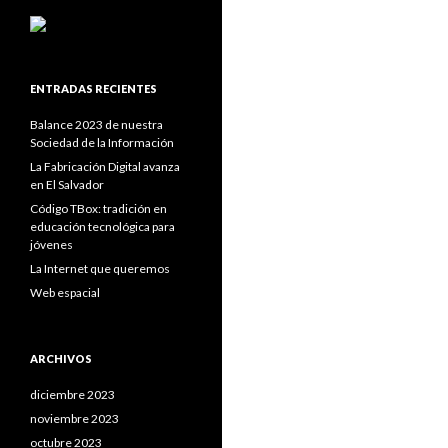
ENTRADAS RECIENTES
Balance 2023 de nuestra
Sociedad de la Información
La Fabricación Digital avanza
en El Salvador
Código TBox: tradición en
educación tecnológica para
jóvenes
La Internet que queremos
Web espacial
ARCHIVOS
diciembre 2023
noviembre 2023
octubre 2023