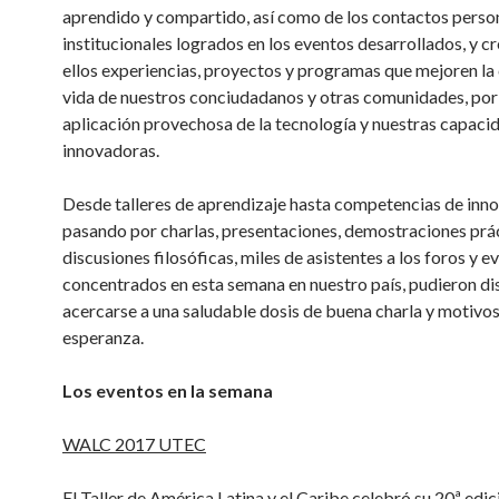
aprendido y compartido, así como de los contactos perso
institucionales logrados en los eventos desarrollados, y c
ellos experiencias, proyectos y programas que mejoren la
vida de nuestros conciudadanos y otras comunidades, por
aplicación provechosa de la tecnología y nuestras capaci
innovadoras.
Desde talleres de aprendizaje hasta competencias de inno
pasando por charlas, presentaciones, demostraciones prác
discusiones filosóficas, miles de asistentes a los foros y e
concentrados en esta semana en nuestro país, pudieron dis
acercarse a una saludable dosis de buena charla y motivo
esperanza.
Los eventos en la semana
WALC 2017 UTEC
El Taller de América Latina y el Caribe celebró su 20ª edic