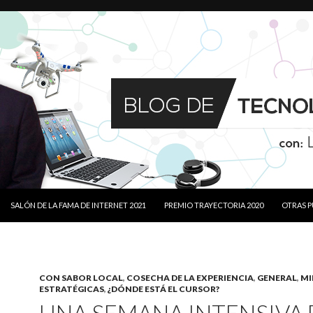
SALTAR AL CONTENIDO
SALÓN DE LA FAMA DE INTERNET 2021
PREMIO TRAYECTORIA 2020
OTRAS 
CON SABOR LOCAL
,
COSECHA DE LA EXPERIENCIA
,
GENERAL
,
MI
ESTRATÉGICAS
,
¿DÓNDE ESTÁ EL CURSOR?