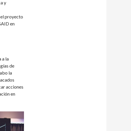
a y
 el proyecto
SAID en
 a la
gías de
abo la
tacados
car acciones
ación en