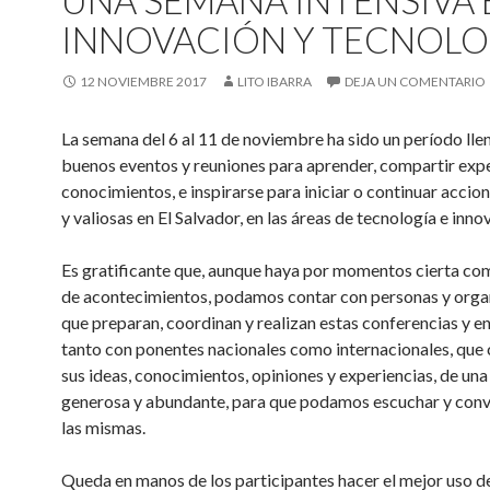
UNA SEMANA INTENSIVA 
INNOVACIÓN Y TECNOLO
12 NOVIEMBRE 2017
LITO IBARRA
DEJA UN COMENTARIO
La semana del 6 al 11 de noviembre ha sido un período lle
buenos eventos y reuniones para aprender, compartir expe
conocimientos, e inspirarse para iniciar o continuar accio
y valiosas en El Salvador, en las áreas de tecnología e inno
Es gratificante que, aunque haya por momentos cierta co
de acontecimientos, podamos contar con personas y orga
que preparan, coordinan y realizan estas conferencias y e
tanto con ponentes nacionales como internacionales, qu
sus ideas, conocimientos, opiniones y experiencias, de un
generosa y abundante, para que podamos escuchar y conv
las mismas.
Queda en manos de los participantes hacer el mejor uso de