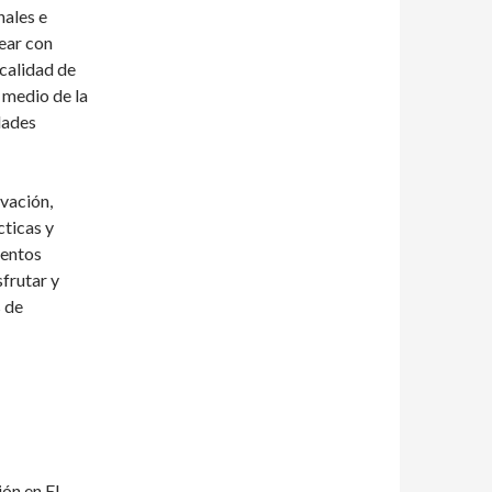
nales e
rear con
 calidad de
 medio de la
dades
vación,
ticas y
ventos
frutar y
s de
ión en El