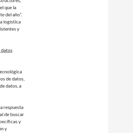
structores,
el que la
e del año”.
la logística
istentes y
 datos
Tecnológica
ros de datos,
de datos, a
la respuesta
al de buscar
pecíficas y
ón y