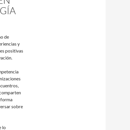
EN
GÍA
no de
riencias y
nes positivas
vación.
mpetencia
nizaciones
ncuentros,
e comparten
a forma
ersar sobre
 lo