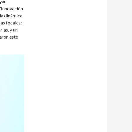
yáu,
 “Innovación
nda dinámica
as focales:
las, y un
aron este