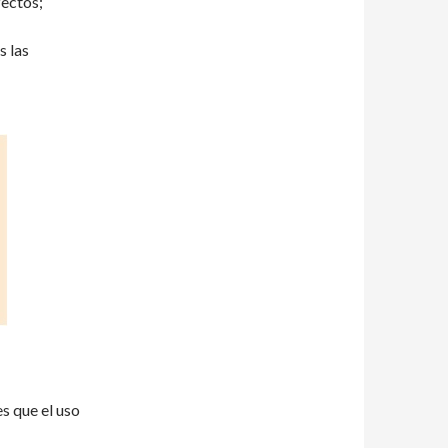
fectos;
s las
s que el uso