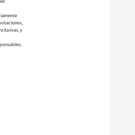
das
riamente
votaciones,
nclusivas, y
sponsables,