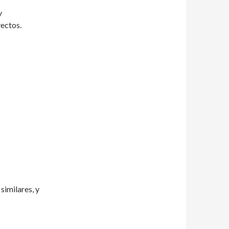
y
yectos.
similares, y