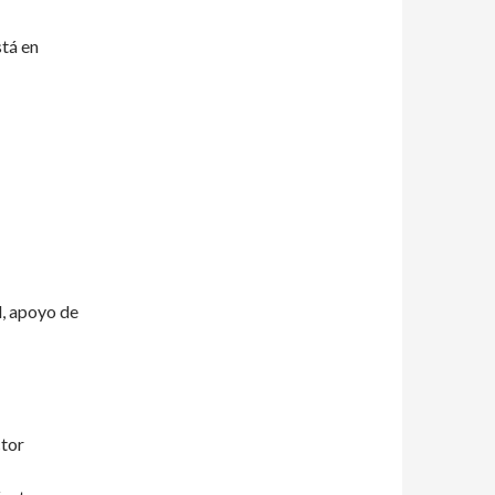
stá en
, apoyo de
ctor