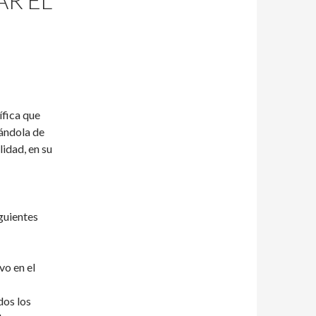
AR EL
ífica que
tándola de
lidad, en su
guientes
vo en el
dos los