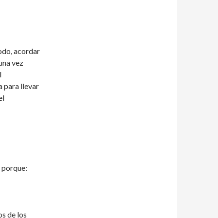
todo, acordar
 una vez
l
 para llevar
el
, porque:
os de los