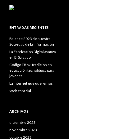
ENTRADAS RECIENTES
Balance 2023 de nuestra
Sociedad de la Información
La Fabricación Digital avanza
en El Salvador
Código TBox: tradición en
educación tecnológica para
jóvenes
La Internet que queremos
Web espacial
ARCHIVOS
diciembre 2023
noviembre 2023
octubre 2023