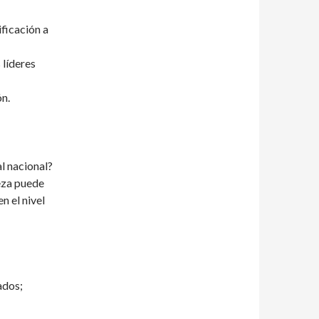
ificación a
 líderes
n.
l nacional?
eza puede
n el nivel
ados;